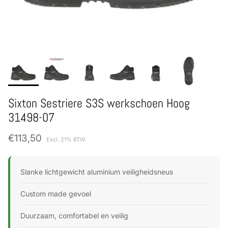
Sixton Sestriere S3S werkschoen Hoog
31498-07
Normale prijs
€113,50
Excl. 21% BTW
Slanke lichtgewicht aluminium veiligheidsneus
Custom made gevoel
Duurzaam, comfortabel en veilig