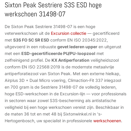
Sixton Peak Sestriere S3S ESD hoge
werkschoen 31498-07
De Sixton Peak Sestriere 31498-07 is een hoge
veterwerkschoen uit de
Excursion collectie
— gecertificeerd
met
S3S FO SC SR ESD
conform EN ISO 20345:2022,
uitgevoerd in een robuuste
gevet lederen upper
en uitgerust
met een
ESD-gecertificeerde PU/PU-loopzool
met
zelfreinigend profiel. De
KX Antiperforation
veiligheidszool
conform EN ISO 22568:2019 is de modernste metaalvrije
antiperforatiezool van Sixton Peak. Met een externe hielkap,
Airplus 3D + Dual Micro voering, Climaction-Fit 337 inlegzool
en 700 gram is de Sestriere 31498-07 de volledig lederen,
hoge ESD-werkschoen in de Excursion-lijn — voor professionals
in sectoren waar zowel S3S-bescherming als antistatische
veiligheid bij een hoge werkschoen vereist zijn. Beschikbaar in
de maten 36 tot en met 48 bij Sixtonwinkel.nl in 's-
Hertogenbosch, uw specialist in professionele
werkschoenen
.