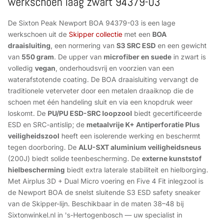
werkschoen laag zwart 94379-03
De Sixton Peak Newport BOA 94379-03 is een lage
werkschoen uit de
Skipper collectie
met een
BOA
draaisluiting
, een normering van
S3 SRC ESD
en een gewicht
van
550 gram
. De upper van
microfiber en suede
in zwart is
volledig
vegan
, onderhoudsvrij en voorzien van een
waterafstotende coating. De BOA draaisluiting vervangt de
traditionele veterveter door een metalen draaiknop die de
schoen met één handeling sluit en via een knopdruk weer
loskomt. De
PU/PU ESD-SRC loopzool
biedt gecertificeerde
ESD en SRC-antislip; de
metaalvrije K+ Antiperforatie Plus
veiligheidszool
heeft een isolerende werking en beschermt
tegen doorboring. De
ALU-SXT aluminium veiligheidsneus
(200J) biedt solide teenbescherming. De
externe kunststof
hielbescherming
biedt extra laterale stabiliteit en hielborging.
Met Airplus 3D + Dual Micro voering en Five 4 Fit inlegzool is
de Newport BOA de snelst sluitende S3 ESD safety sneaker
van de Skipper-lijn. Beschikbaar in de maten 38–48 bij
Sixtonwinkel.nl in 's-Hertogenbosch — uw specialist in