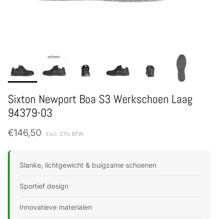
Sixton Newport Boa S3 Werkschoen Laag
94379-03
Normale prijs
€146,50
Excl. 21% BTW
Slanke, lichtgewicht & buigzame schoenen
Sportief design
Innovatieve materialen