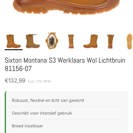
Sixton Montana S3 Werklaars Wol Lichtbruin
81156-07
Normale prijs
€132,99
Excl. 21% BTW
Robuust, flexibel en licht van gewicht
Geschikt voor intensief gebruik
Breed inzetbaar